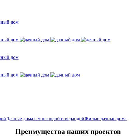
дой
Дачные дома с мансардой и верандой
Жилые дачные дома
Преимущества наших проектов