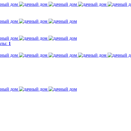
злы:
1