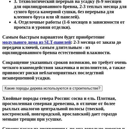
3. Технологический перерыв на усадку (6-9 месяцев
для оцилиндрованного бревна, 2-3 теплых месяца для
сухого бруса камерной сушки, без перерыва для
клееного бруса или slt панелей).
4. Отделочные работы (1-6 месяцев в зависимости от
проекта и уровня отделки).
Самым быстрым вариантом будет приобретение
модульного дома из SLT-панелей
: 2-3 месяца от заказа до
передачи ключей, самым длительным - из
оцилиндрованного бревна естественной влажности.
Сокращение указанных сроков возможно, но требует очень
четкого взаимодействия заказчика и исполнителя, а также
привносит риски неблагоприятных последствий
незавершенной усадки.
Какие породы дерева используются в строительстве?
Хвойные породы севера России: сосна и ель. Плотная,
просмоленная северная древесина, в отличие от более
рыхлых аналогов центральной полосы (твеской,
костромской, новгородской, ярославской) дает гораздо
меньше трещин при усушке.
Строим также из лиственницы, но она довольно дорогая и