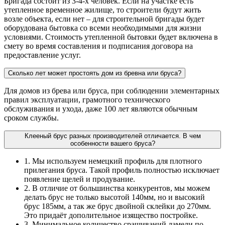
Бригада состоит из 3-4-х человек. Если на участке есть
утепленное временное жилище, то строители будут жить
возле объекта, если нет – для строительной бригады будет
оборудована бытовка со всеми необходимыми для жизни
условиями. Стоимость утепленной бытовки будет включена в
смету во время составления и подписания договора на
предоставление услуг.
Сколько лет может простоять дом из бревна или бруса?
Для домов из брева или бруса, при соблюдении элементарных
правил эксплуатации, грамотного технического
обслуживания и ухода, даже 100 лет являются обычным
сроком службы.
Клееный брус разных производителей отличается. В чем
особенности вашего бруса?
1. Мы используем немецкий профиль для плотного
прилегания бруса. Такой профиль полностью исключает
появление щелей и продувание.
2. В отличие от большинства конкурентов, мы можем
делать брус не только высотой 140мм, но и высокий
брус 185мм, а так же брус двойной склейки до 270мм.
Это придаёт дополительное изящество постройке.
3. Минимальное количество сращиваний ламели по