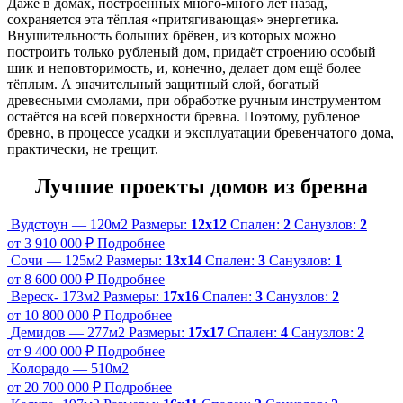
Даже в домах, построенных много-много лет назад,
сохраняется эта тёплая «притягивающая» энергетика.
Внушительность больших брёвен, из которых можно
построить только рубленый дом, придаёт строению особый
шик и неповторимость, и, конечно, делает дом ещё более
тёплым. А значительный защитный слой, богатый
древесными смолами, при обработке ручным инструментом
остаётся на всей поверхности бревна. Поэтому, рубленое
бревно, в процессе усадки и эксплуатации бревенчатого дома,
практически, не трещит.
Лучшие проекты домов из бревна
Вудстоун — 120м2
Размеры:
12х12
Спален:
2
Санузлов:
2
от 3 910 000 ₽
Подробнее
Сочи — 125м2
Размеры:
13х14
Спален:
3
Санузлов:
1
от 8 600 000 ₽
Подробнее
Вереск- 173м2
Размеры:
17х16
Спален:
3
Санузлов:
2
от 10 800 000 ₽
Подробнее
Демидов — 277м2
Размеры:
17х17
Спален:
4
Санузлов:
2
от 9 400 000 ₽
Подробнее
Колорадо — 510м2
от 20 700 000 ₽
Подробнее