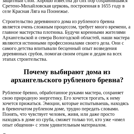
защитный слой. Хорошо известна до сих пор сохранившаяся
Сретено-Михайловская церковь, построенная в 1655 году в
селе Красная Ляга на Поонежье.
Строительство деревянного дома из рубленого бревна
является очень сложным процессом, требует много времени, а
главное мастерства плотника. Будучи коренными жителями
Архангельской и севера Вологодской областей, наши мастера
являются истинными профессионалами своего дела. Они с
самого детства впитывали бесценный опыт возведения
деревянных срубов, помогая своим отцам и дедам на всех
этапах строительства.
Почему выбирают дома из
архангельского рубленого бревна?
Рубленое бревно, обработанное руками мастера, сохраняет
свою природную энергетику. Его хочется трогать, к нему
хочется прижаться. Эмоции, которые испытываешь, находясь
в бревенчатом рубленом доме, трудно передать словами.
Понять, что чувствует человек, живя, или даже просто
находясь в доме из сруба, сможет только тот, кто уже «имел
опыт общения» с этим удивительным материалом.