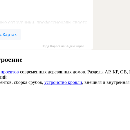
Норд Форест на Яндекс карте
троение
х
проектов
современных деревянных домов. Разделы АР, КР, ОВ, В
ний
ентов, сборка срубов,
устройство кровли
, внешняя и внутрення