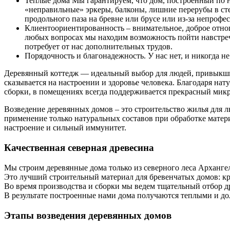
Теплые дома
Мы гарантируем, чтo дом, построенный по н
«неправильные» эркеры, балконы, лишние перерубы в сте
продольного паза на бревне или брусе или из-за непроф
Клиентоориентированность
– внимательное, доброе отно
любых вопросах мы находим возможность пойти навстречу
потребует от нас дополнительных трудов.
Порядочность и благонадежность.
У нас нет, и никогда 
Деревянный коттедж — идеальный выбор для людей, привыкших
сказывается на настроении и здоровье человека. Благодаря н
сборки, в помещениях всегда поддерживается прекрасный мик
Возведение деревянных домов – это строительство жилья для 
применение только натуральных составов при обработке матери
настроение и сильный иммунитет.
Качественная северная древесина
Мы строим деревянные дома только из северного леса Арханге
Это лучший строительный материал для бревенчатых домов: кр
Во время производства и сборки мы ведем тщательный отбор д
В результате построенные нами дома получаются теплыми и д
Этапы возведения деревянных домов