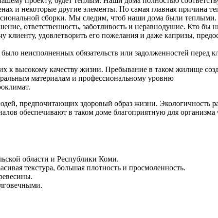
ашему проекту, будет теплым. Наши дома полностью соответств
нах и некоторые другие элементы. Но самая главная причина те
ессиональной сборки. Мы следим, чтоб наши дома были теплыми.
шение, ответственность, заботливость и неравнодушие. Кто бы 
 клиенту, удовлетворить его пожелания и даже капризы, предос
не было неисполненных обязательств или задолженностей перед 
 к высокому качеству жизни. Пребывание в таком жилище созд
атуральным материалам и профессиональному уровню
роклимат.
людей, предпочитающих здоровый образ жизни. Экологичность р
алов обеспечивают в таком доме благоприятную для организма че
льской области и Республики Коми.
асивая текстура, большая плотность и просмоленность.
ревесины.
олговечными.