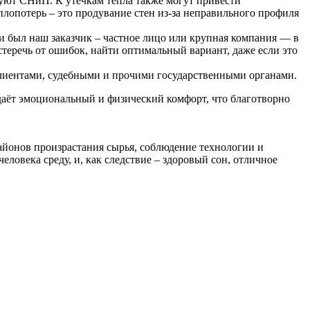
уют СНиП. К утечкам тепла также могут привести
плопотерь – это продувание стен из-за неправильного профиля
ни был наш заказчик – частное лицо или крупная компания — в
теречь от ошибок, найти оптимальный вариант, даже если это
клиентами, судебными и прочими государственными органами.
аёт эмоциональный и физический комфорт, что благотворно
айонов произрастания сырья, соблюдение технологии и
ловека среду, и, как следствие – здоровый сон, отличное