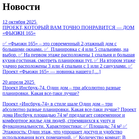
Новости
12 октября 2025
ПРОЕКТ, КОТОРЫЙ ВАМ ТОЧНО ПОНРАВИТСЯ — ДОМ
«ФЬЮЖН 165»
✅ «Фьюжн 165» – это современный 2-этажный дом с
большими окнами. ✅ Планировка с 4 или 5 спальнями, на
выбор. ✅ На первом этаже расположены 1 спальня и большая
кухня-гостиная. смотреть планировки тут. ✅ На втором этаже
удачно расположены 3 или 4 спальни с 1 или 2 санузлами. ✅
Проект «Фьюжн 165» — новинка нашего […]
20 апреля 2025
Проект Инсбрук-74. Один дом – три абсолютно разные
планировки. Какая все-таки лучше?
Проект «Инсбрук-74» в стиле шале Один дом – три
абсолютно разные планировки. Какая все-таки лучше? Проект
дома Инсбрук площадью 74 м² предлагает современное и
комфортное жилье для людей, стремящихся к уюту и
функциональности. Характеристики: ✅ Площадь: 74 м² ✅
Этажность: Один этаж, что упрощает доступ и удобство
использования всех помещений. ✅ Количество комнат: В