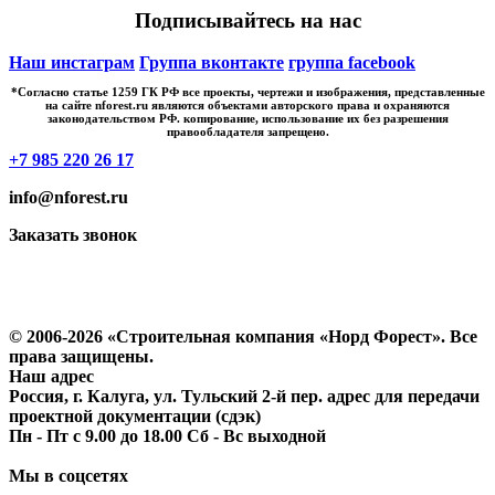
Подписывайтесь на нас
Наш инстаграм
Группа вконтакте
группа facebook
*Cогласно статье 1259 ГК РФ все проекты, чертежи и изображения, представленные
на сайте nforest.ru являются объектами авторского права и охраняются
законодательством РФ. копирование, использование их без разрешения
правообладателя запрещено.
+7 985 220 26 17
info@nforest.ru
Заказать звонок
Политика конфиденциальности
Согласие на обработку персональных данных
© 2006-2026 «Строительная компания «Норд Форест». Все
права защищены.
Наш адрес
Россия, г. Калуга, ул. Тульский 2-й пер. адрес для передачи
проектной документации (сдэк)
Пн - Пт с 9.00 до 18.00 Сб - Вс выходной
Мы в соцсетях