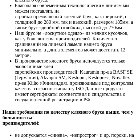
Благодаря современным технологическим линиям мы
можем поставлять на
стройки премиальный клееный брус, как широкий, с
толщиной до 280 мм, так и высокий, размером 185мм, а
также брус «двойной склейки», высотой до 270мм.
Наш брус не «лоскутное одеяло» из мелких кусочков,
как у большинства производителей. Количество
сращиваний на лицевой ламели нашего бруса
минимально, а длина элементов может достигать 12
метров.
В производстве клееного бруса используется только
экологичные клеи
европейских производителей: Kauramin пр-ва BASF SE
(Германия), Akvapur SM, Kestopur, Kestopress, Novaflex
пр-ва Kiilto (Финляндия), производимые под контролем
качества согласно стандарту ISO Данные продукты
имеют сертификаты соответствия и свидетельства о
государственной регистрации в РФ.
Наши требования по качеству клееного бруса выше, чем у
большинства
производителей:
не допускается «синева», «непрострог» и др. пороки, на