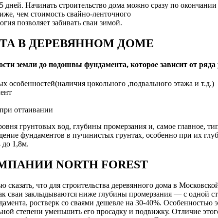
-5 дней. Начинать строительство дома можно сразу по окончании 
ниже, чем стоимость свайно-ленточного
гия позволяет забивать сваи зимой.
ТА В ДЕРЕВЯННОМ ДОМЕ
ости земли до подошвы фундамента, которое зависит от ряда
ных особенностей(наличия цокольного ,подвального этажа и т.д.)
мент
 при оттаивании
уровня грунтовых вод, глубины промерзания и, самое главное, т
дение фундаментов в пучинистых грунтах, особенно при их глу
 до 1,8м.
МПАНИИ NORTH FOREST
 сказать, что для строительства деревянного дома в Московско
ак сваи заклыдываются ниже глубины промерзания — с одной с
мента, ростверк со сваями дешевле на 30-40%. Особенностью эт
ьной степени уменьшить его просадку и подвижку. Отличие это