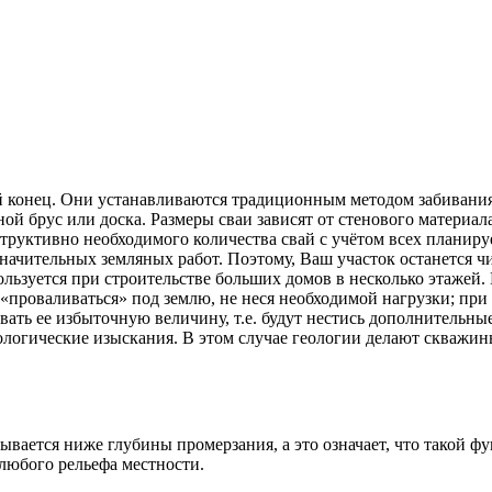
й конец. Они устанавливаются традиционным методом забивани
ной брус или доска. Размеры сваи зависят от стенового материа
структивно необходимого количества свай с учётом всех планир
начительных земляных работ. Поэтому, Ваш участок останется ч
ользуется при строительстве больших домов в несколько этажей
«проваливаться» под землю, не неся необходимой нагрузки; при
вать ее избыточную величину, т.е. будут нестись дополнительны
логические изыскания. В этом случае геологии делают скважины
вается ниже глубины промерзания, а это означает, что такой ф
 любого рельефа местности.