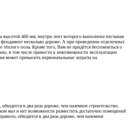
 высотой 400 мм, внутри лент которого выполнена песчаная
от фундамент несколько дороже. А при проведении отделочных
е тёплого пола. Кроме того, Вам не придётся беспокоиться о
евно, в том числе привести к невозможности эксплуатации
ния может превысить первоначальные затраты на
 обходится в два раза дороже, чем наземное строительство.
шком мал и нет возможности разместить достаточно помещений
равило, обходится в два раза дороже, чем наземное