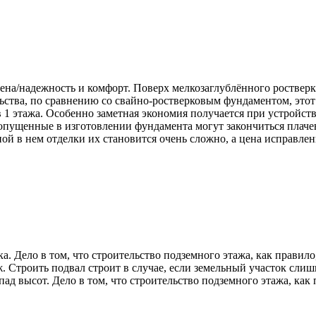
а/надежность и комфорт. Поверх мелкозаглублённого ростверка
ельства, по сравнению со свайно-ростверковым фундаментом, эт
 1 этажа. Особенно заметная экономия получается при устройств
 допущенные в изготовлении фундамента могут закончиться плач
ной в нем отделки их становится очень сложно, а цена исправле
. Дело в том, что строительство подземного этажа, как правило,
 Строить подвал строит в случае, если земельный участок сли
д высот. Дело в том, что строительство подземного этажа, как п