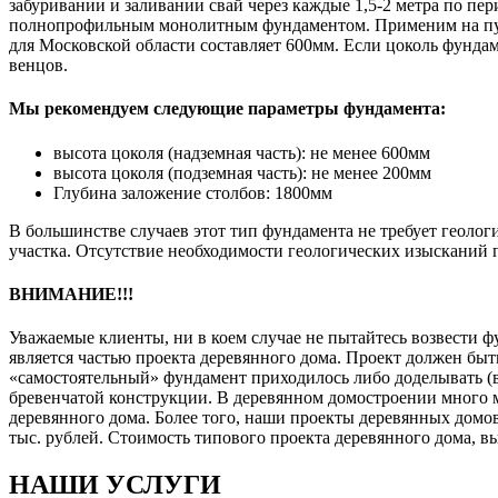
забуривании и заливании свай через каждые 1,5-2 метра по п
полнопрофильным монолитным фундаментом. Применим на пучи
для Московской области составляет 600мм. Если цоколь фунда
венцов.
Мы рекомендуем следующие параметры фундамента:
высота цоколя (надземная часть): не менее 600мм
высота цоколя (подземная часть): не менее 200мм
Глубина заложение столбов: 1800мм
В большинстве случаев этот тип фундамента не требует геолог
участка. Отсутствие необходимости геологических изысканий п
ВНИМАНИЕ!!!
Уважаемые клиенты, ни в коем случае не пытайтесь возвести 
является частью проекта деревянного дома. Проект должен б
«самостоятельный» фундамент приходилось либо доделывать (
бревенчатой конструкции. В деревянном домостроении много м
деревянного дома. Более того, наши проекты деревянных домов
тыс. рублей. Стоимость типового проекта деревянного дома, 
НАШИ УСЛУГИ