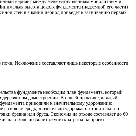
номичный вариант между мелкозаглубленным монолитным и
нимальая высота цоколя фундамента (надземной его части)
есиной стен в зимний период приведет к загниванию первых
ов почв. Исключение составляют лишь некоторые особенности
тельства фундамента необходим план фундамента, который
в деревянном домостроении. В нашей практике, каждый
ы фундамента приводили к значительному удорожанию
е в свою очередь, значительно удорожают строительство
вки бревна или бруса. Экономия на отходе составляет до 60
я на отходе позволит окупить затраты на проект.