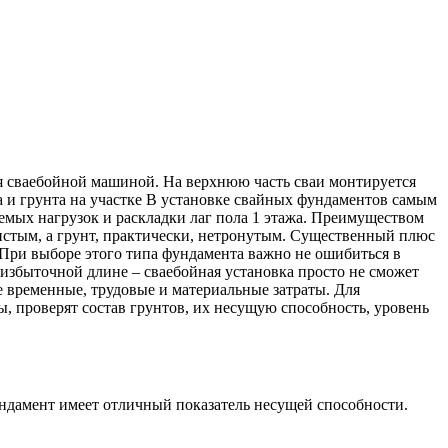
я сваебойной машиной. На верхнюю часть сваи монтируется
ла и грунта на участке В установке свайных фундаментов самым
уемых нагрузок и раскладки лаг пола 1 этажа. Преимуществом
истым, а грунт, практически, нетронутым. Существенный плюс
. При выборе этого типа фундамента важно не ошибиться в
 избыточной длине – сваебойная установка просто не сможет
е временные, трудовые и материальные затраты. Для
, проверят состав грунтов, их несущую способность, уровень
ундамент имеет отличный показатель несущей способности.