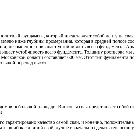
литный фундамент, который представляет собой ленту на сваях
 землю ниже глубины промерзания, которая в средней полосе сос
ю и, несомненно, повышает устойчивость всего фундамента. Арм
вышает устойчивость всего фундамента. Толщину ростверка мы де
 в Московской области составляет 600 мм. Этот тип фундамента п
большой перепад высот.
домов небольшой площади. Винтовая свая представляет собой с
з.
ого гарантировано качество самой сваи, и конечно, положитель
жать ошибок с длиной свай, лучше изначально сделать геологию 