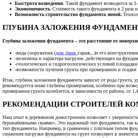
Быстрота возведения
. Такой фундамент возводится за 3
Экономичность
. Стоимость такого фундамента в 2 раза 
Возможность строительство фундамента зимой.
Техноло
ГЛУБИНА ЗАЛОЖЕНИЯ ФУНДАМЕН
Глубина заложения фундамента – это расстояние от поверхн
-вида сооружения (
дом
,
баня
,гараж,..)и его конструктив
-величины и характера нагрузок ,действующих на фунда
-геологических и гидрогеологических условий площадки
-возможности пучения грунта при промерзании и осадки
Итак, глубина заложения фундамента зависит от рода грунта, 
рекомендуется ниже глубины промерзания, особенно при возве
промерзания грунта колеблется, в зависимости от района, от 1,4
РЕКОМЕНДАЦИИ СТРОИТЕЛЕЙ КО
Наш опыт в деревянном домостроении позволяет с уверенностью
буронабивными сваями». Это надежный тип фундамента, так к
тип фундамента. Например, в сравнении с плитным типом фунда
снижения нагрузки фундамента на грунт позволяют в значител