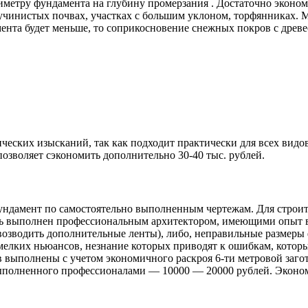
ериметру фундамента на глубину промерзания . Достаточно эко
нистых почвах, участках с большим уклоном, торфянниках. Ми
мента будет меньше, то соприкосновение снежных покров с древ
ических изысканий, так как подходит практически для всех вид
озволяет сэкономить дополнительно 30-40 тыс. рублей.
фундамент по самостоятельно выполненным чертежам. Для строи
ыть выполнен профессиональным архитектором, имеющими опыт 
возводить дополнительные ленты), либо, неправильные размер
елких ньюансов, незнание которых приводят к ошибкам, которы
 выполнены с учетом экономичного раскроя 6-ти метровой загото
выполненного профессионалами — 10000 — 20000 рублей. Экономи