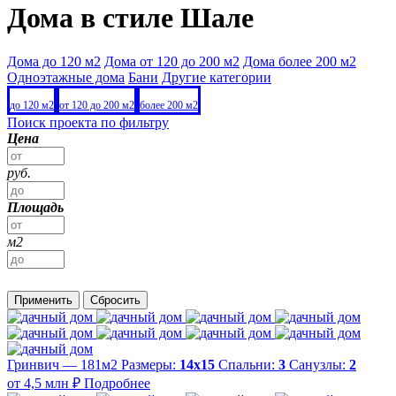
Дома в стиле Шале
Дома до 120 м2
Дома от 120 до 200 м2
Дома более 200 м2
Одноэтажные дома
Бани
Другие категории
до 120 м2
от 120 до 200 м2
более 200 м2
Поиск проекта по фильтру
Цена
руб.
Площадь
м2
Применить
Сбросить
Гринвич — 181м2
Размеры:
14х15
Спальни:
3
Санузлы:
2
от 4,5 млн ₽
Подробнее