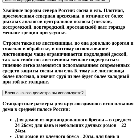
Хвойные породы севера России: сосна и ель. Плотная,
просмоленная северная древесина, в отличие от более
рыхлых аналогов центральной полосы (твеской,
костромской, новгородской, ярославской) дает гораздо
меньше трещин при усушке.
Строим также из лиственницы, но она довольно дорогая и
тяжелая в обработке, и поэтому использование
лиственницы чаще ограничивается подкладной доской,
так как свойство лиственицы меньше подвергаться
гниению легко заменяется использованием современных
средств защиты сосны или ели. К тому же лиственица
более плотная, а значит сруб из нее будет более холодный
при той же толщине.
Бревна какого диаметра вы используете?
Стандартные размеры для круглогодичного использвания
дома в средней полосе России:
Для домов из оцилиндрованного бревна – в среднем
24-26см; для бань и небольших дачных домов – 22-
24см.
Для домов из клееного бруса - 20см, для бань и