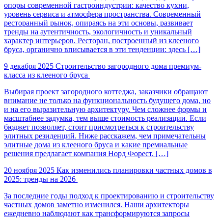
опоры современной гастроиндустрии: качество кухни,
уровень сервиса и атмосфера пространства. Современный
ресторанный рынок, опираясь на эти основы, развивает
тренды на аутентичность, экологичность и уникальный
характер интерьеров. Ресторан, построенный из клееного
бруса, органично вписывается в эти тенденции: здесь […]
9 декабря 2025
Строительство загородного дома премиум-
класса из клееного бруса
Выбирая проект загородного коттеджа, заказчики обращают
внимание не только на функциональность будущего дома, но
и на его выразительную архитектуру. Чем сложнее формы и
масштабнее задумка, тем выше стоимость реализации. Если
бюджет позволяет, стоит присмотреться к строительству
элитных резиденций. Ниже расскажем, чем примечательны
элитные дома из клееного бруса и какие премиальные
решения предлагает компания Норд Форест. […]
20 ноября 2025
Как изменились планировки частных домов в
2025: тренды на 2026
За последние годы подход к проектированию и строительству
частных домов заметно изменился. Наши архитекторы
ежедневно наблюдают как трансформируются запросы