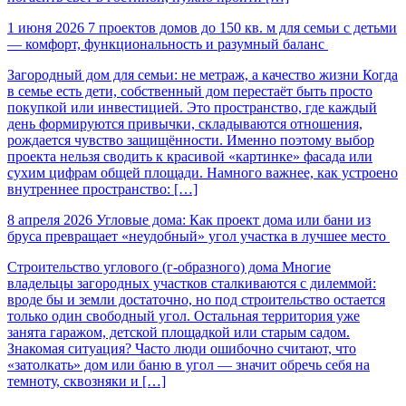
1 июня 2026
7 проектов домов до 150 кв. м для семьи с детьми
— комфорт, функциональность и разумный баланс
Загородный дом для семьи: не метраж, а качество жизни Когда
в семье есть дети, собственный дом перестаёт быть просто
покупкой или инвестицией. Это пространство, где каждый
день формируются привычки, складываются отношения,
рождается чувство защищённости. Именно поэтому выбор
проекта нельзя сводить к красивой «картинке» фасада или
сухим цифрам общей площади. Намного важнее, как устроено
внутреннее пространство: […]
8 апреля 2026
Угловые дома: Как проект дома или бани из
бруса превращает «неудобный» угол участка в лучшее место
Строительство углового (г-образного) дома Многие
владельцы загородных участков сталкиваются с дилеммой:
вроде бы и земли достаточно, но под строительство остается
только один свободный угол. Остальная территория уже
занята гаражом, детской площадкой или старым садом.
Знакомая ситуация? Часто люди ошибочно считают, что
«затолкать» дом или баню в угол — значит обречь себя на
темноту, сквозняки и […]