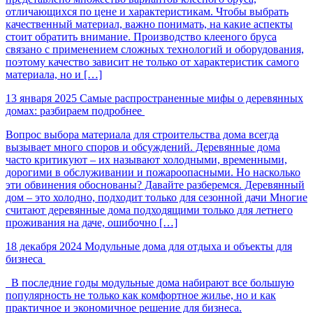
отличающихся по цене и характеристикам. Чтобы выбрать
качественный материал, важно понимать, на какие аспекты
стоит обратить внимание. Производство клееного бруса
связано с применением сложных технологий и оборудования,
поэтому качество зависит не только от характеристик самого
материала, но и […]
13 января 2025
Самые распространенные мифы о деревянных
домах: разбираем подробнее
Вопрос выбора материала для строительства дома всегда
вызывает много споров и обсуждений. Деревянные дома
часто критикуют – их называют холодными, временными,
дорогими в обслуживании и пожароопасными. Но насколько
эти обвинения обоснованы? Давайте разберемся. Деревянный
дом – это холодно, подходит только для сезонной дачи Многие
считают деревянные дома подходящими только для летнего
проживания на даче, ошибочно […]
18 декабря 2024
Модульные дома для отдыха и объекты для
бизнеса
В последние годы модульные дома набирают все большую
популярность не только как комфортное жилье, но и как
практичное и экономичное решение для бизнеса.