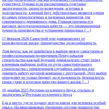
существует. Однако если рассматривать сочетание
экологичности, скорости возведения, эстетики и
долговечности, клееный брус действительно является одним
из самых технологичных и надежных вариантов для
современного деревянного дома. Главная причина его
высоких эксплуатационных качеств — это промышленная
точность производства и устранение природных […]
17 февраля 2026
Самострой или домокомплект от
производителя: риски, преимущества, целесообразность
Дом мечты: как не ошибиться в выборе между самостроем и
профессиональным подрядчиком Перед началом
строительства каждый будущий домовладелец стоит перед
ключевым выбором: пойти по пути самостоятельного
строительства с привлечением случайных рабочих или
доверить работу крупной компании с репутацией. Этот выбор
определяет не только бюджет, но и надежность, безопасность,
сроки сдачи и итоговое качество вашего жилья. […]
19 декабря 2025
Ресторан из клееного бруса: стильно и
экологично
Еда и место, где ее подают, всегда имели для человека особый
смысл. На многовековых традициях сегодня держатся три