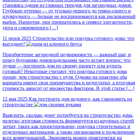
становясь одним из главных трендов для загородных домов.
Глубокие оттенки — от угольно-черного до темно-синего и
изумрудного — больше не воспринимаются как рискованный
выбор. Напротив, они превратились в символ элегантности,
уюта и современного […]
11 июня 2025
Строительство или покупка готового дома: что
выгоднее?
Приобретение загородной недвижимости — важный шаг, и
перед будущими домовладельцами часто встает вопрос: что
лучше — построить дом по своему проекту или купить
готовый? Некоторые считают, что покупка готового дома
проще, чем строительство с нуля. Однако на практике оба
варианта имеют свои преимущества и недостатки, а итоговая
стоимость зависит от множества факторов. В этой статье […]
12 мая 2025
Как построить дом недорого, как сэкономить на
строительстве
Выяснить, сколько денег потребуется на строительство дома,
нелегко: итоговая стоимость формируется из крупных статей
затрат, таких как проектирование, покупка строительных и
отделочных материалов, а также организация и подключение
всех коммуникаций. Экономить можно практически на