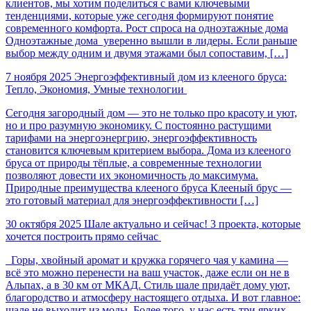
клиентов, мы хотим поделиться с вами ключевыми
тенденциями, которые уже сегодня формируют понятие
современного комфорта. Рост спроса на одноэтажные дома
Одноэтажные дома уверенно вышли в лидеры. Если раньше
выбор между одним и двумя этажами был сопоставим, […]
7 ноября 2025
Энергоэффективный дом из клееного бруса:
Тепло, Экономия, Умные технологии
Сегодня загородный дом — это не только про красоту и уют,
но и про разумную экономику. С постоянно растущими
тарифами на энергоэнергрию, энергоэффективность
становится ключевым критерием выбора. Дома из клееного
бруса от природы тёплые, а современные технологии
позволяют довести их экономичность до максимума.
Природные преимущества клееного бруса Клееный брус —
это готовый материал для энергоэффективности […]
30 октября 2025
Шале актуально и сейчас! 3 проекта, которые
хочется построить прямо сейчас
Горы, хвойный аромат и кружка горячего чая у камина —
всё это можно перенести на ваш участок, даже если он не в
Альпах, а в 30 км от МКАД. Стиль шале придаёт дому уют,
благородство и атмосферу настоящего отдыха. И вот главное:
шале не выходит из моды. Более того, у нас есть три ярких