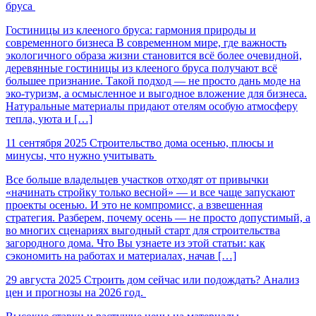
бруса
Гостиницы из клееного бруса: гармония природы и
современного бизнеса В современном мире, где важность
экологичного образа жизни становится всё более очевидной,
деревянные гостиницы из клееного бруса получают всё
большее признание. Такой подход — не просто дань моде на
эко-туризм, а осмысленное и выгодное вложение для бизнеса.
Натуральные материалы придают отелям особую атмосферу
тепла, уюта и […]
11 сентября 2025
Строительство дома осенью, плюсы и
минусы, что нужно учитывать
Все больше владельцев участков отходят от привычки
«начинать стройку только весной» — и все чаще запускают
проекты осенью. И это не компромисс, а взвешенная
стратегия. Разберем, почему осень — не просто допустимый, а
во многих сценариях выгодный старт для строительства
загородного дома. Что Вы узнаете из этой статьи: как
сэкономить на работах и материалах, начав […]
29 августа 2025
Строить дом сейчас или подождать? Анализ
цен и прогнозы на 2026 год.