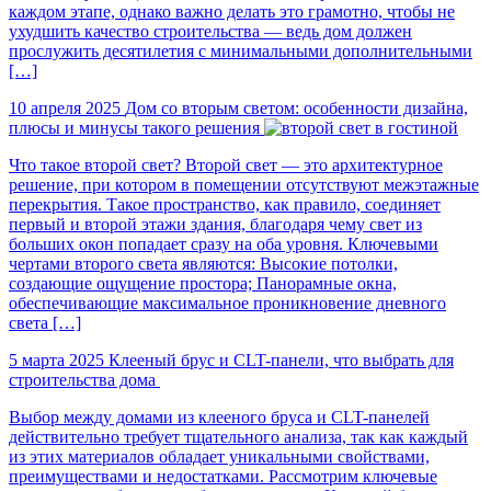
каждом этапе, однако важно делать это грамотно, чтобы не
ухудшить качество строительства — ведь дом должен
прослужить десятилетия с минимальными дополнительными
[…]
10 апреля 2025
Дом со вторым светом: особенности дизайна,
плюсы и минусы такого решения
Что такое второй свет? Второй свет — это архитектурное
решение, при котором в помещении отсутствуют межэтажные
перекрытия. Такое пространство, как правило, соединяет
первый и второй этажи здания, благодаря чему свет из
больших окон попадает сразу на оба уровня. Ключевыми
чертами второго света являются: Высокие потолки,
создающие ощущение простора; Панорамные окна,
обеспечивающие максимальное проникновение дневного
света […]
5 марта 2025
Клееный брус и CLT-панели, что выбрать для
строительства дома
Выбор между домами из клееного бруса и CLT-панелей
действительно требует тщательного анализа, так как каждый
из этих материалов обладает уникальными свойствами,
преимуществами и недостатками. Рассмотрим ключевые