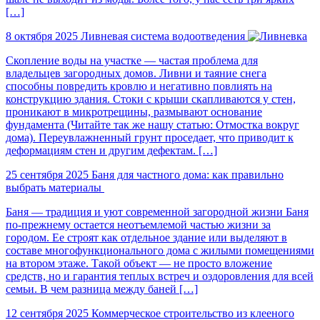
[…]
8 октября 2025
Ливневая система водоотведения
Скопление воды на участке — частая проблема для
владельцев загородных домов. Ливни и таяние снега
способны повредить кровлю и негативно повлиять на
конструкцию здания. Стоки с крыши скапливаются у стен,
проникают в микротрещины, размывают основание
фундамента (Читайте так же нашу статью: Отмостка вокруг
дома). Переувлажненный грунт проседает, что приводит к
деформациям стен и другим дефектам. […]
25 сентября 2025
Баня для частного дома: как правильно
выбрать материалы
Баня — традиция и уют современной загородной жизни Баня
по-прежнему остается неотъемлемой частью жизни за
городом. Ее строят как отдельное здание или выделяют в
составе многофункционального дома с жилыми помещениями
на втором этаже. Такой объект — не просто вложение
средств, но и гарантия теплых встреч и оздоровления для всей
семьи. В чем разница между баней […]
12 сентября 2025
Коммерческое строительство из клееного