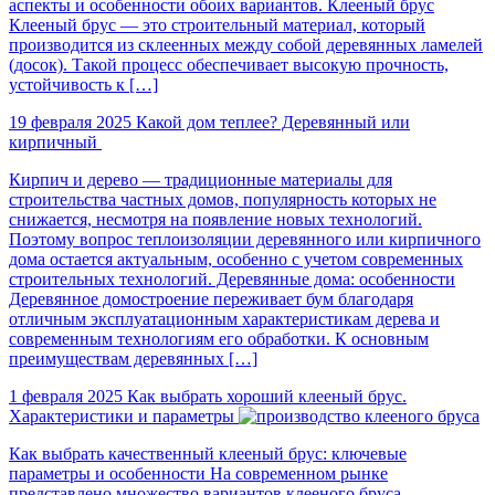
аспекты и особенности обоих вариантов. Клееный брус
Клееный брус — это строительный материал, который
производится из склеенных между собой деревянных ламелей
(досок). Такой процесс обеспечивает высокую прочность,
устойчивость к […]
19 февраля 2025
Какой дом теплее? Деревянный или
кирпичный
Кирпич и дерево — традиционные материалы для
строительства частных домов, популярность которых не
снижается, несмотря на появление новых технологий.
Поэтому вопрос теплоизоляции деревянного или кирпичного
дома остается актуальным, особенно с учетом современных
строительных технологий. Деревянные дома: особенности
Деревянное домостроение переживает бум благодаря
отличным эксплуатационным характеристикам дерева и
современным технологиям его обработки. К основным
преимуществам деревянных […]
1 февраля 2025
Как выбрать хороший клееный брус.
Характеристики и параметры
Как выбрать качественный клееный брус: ключевые
параметры и особенности На современном рынке
представлено множество вариантов клееного бруса,