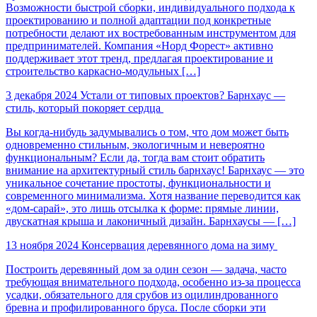
Возможности быстрой сборки, индивидуального подхода к
проектированию и полной адаптации под конкретные
потребности делают их востребованным инструментом для
предпринимателей. Компания «Норд Форест» активно
поддерживает этот тренд, предлагая проектирование и
строительство каркасно-модульных […]
3 декабря 2024
Устали от типовых проектов? Барнхаус —
стиль, который покоряет сердца
Вы когда-нибудь задумывались о том, что дом может быть
одновременно стильным, экологичным и невероятно
функциональным? Если да, тогда вам стоит обратить
внимание на архитектурный стиль барнхаус! Барнхаус — это
уникальное сочетание простоты, функциональности и
современного минимализма. Хотя название переводится как
«дом-сарай», это лишь отсылка к форме: прямые линии,
двускатная крыша и лаконичный дизайн. Барнхаусы — […]
13 ноября 2024
Консервация деревянного дома на зиму
Построить деревянный дом за один сезон — задача, часто
требующая внимательного подхода, особенно из-за процесса
усадки, обязательного для срубов из оцилиндрованного
бревна и профилированного бруса. После сборки эти