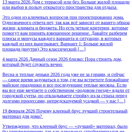
13 марта 2026
Дом с террасой или без. Больше жилой площади
или выбор в пользу открытого пространства для отдыха
Это один из ключевых вопросов при проектировании дома.
Однозначного ответа нет, так как всё зависит от вашего образа
жизни, климата и бюджета. Но есть четкие критерии, которые
помогут вам принять взвешенное решение. Давайте разберем
плюсы и минусы каждого варианта и ситуации, в которых
каждый из них выигрывает. Вариант 1: Больше жилой
площади (внутри) Это классический […]
4 марта 2026
Дачный сезон 2026 близко: Пора строить дом,
который будет служить вечно
Весна и теплые деньки 2026 года уже не за горами, и сейчас
— самое время задуматься о том, где вы встретите ближайшие
майские праздники и все последующие теплые месяцы. Если
вы все еще мечтаете о собственном «родовом гнезде» вдали от
городской суеты, но откладываете стройку из-за страха перед
долгими процессами, непредсказуемой усадкой — у нас […]
19 февраля 2026
Почему клееный брус лучший строительный
материал для дома?
Утверждение, что клееный брус — «лучший» материал, было
бы преувеличением, так как идеальных стройматериалов не