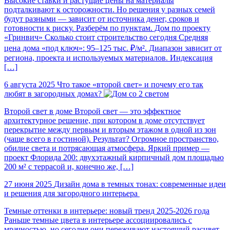
Высокие ставки и растущие цены на материалы
подталкивают к осторожности. Но решения у разных семей
будут разными — зависит от источника денег, сроков и
готовности к риску. Разберём по пунктам. Дом по проекту
«Гринвич» Сколько стоит строительство сегодня Средняя
цена дома «под ключ»: 95–125 тыс. ₽/м². Диапазон зависит от
региона, проекта и используемых материалов. Индексация
[…]
6 августа 2025
Что такое «второй свет» и почему его так
любят в загородных домах?
Второй свет в доме Второй свет — это эффектное
архитектурное решение, при котором в доме отсутствует
перекрытие между первым и вторым этажом в одной из зон
(чаще всего в гостиной). Результат? Огромное пространство,
обилие света и потрясающая атмосфера. Яркий пример —
проект Флорида 200: двухэтажный кирпичный дом площадью
200 м² с террасой и, конечно же, […]
27 июня 2025
Дизайн дома в темных тонах: современные идеи
и решения для загородного интерьера
Темные оттенки в интерьере: новый тренд 2025-2026 года
Раньше темные цвета в интерьере ассоциировались с
мрачностью, но сегодня они переживают настоящий расцвет,