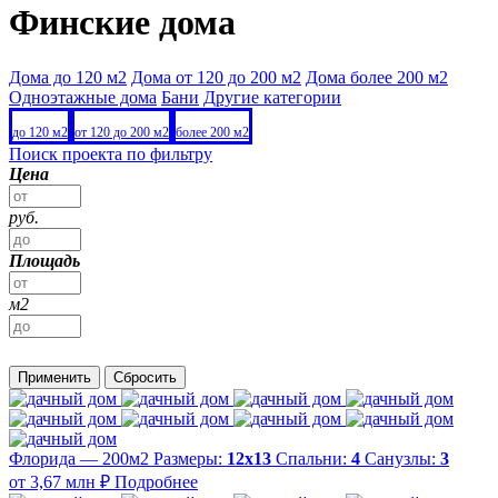
Финские дома
Дома до 120 м2
Дома от 120 до 200 м2
Дома более 200 м2
Одноэтажные дома
Бани
Другие категории
до 120 м2
от 120 до 200 м2
более 200 м2
Поиск проекта по фильтру
Цена
руб.
Площадь
м2
Применить
Сбросить
Флорида — 200м2
Размеры:
12х13
Спальни:
4
Санузлы:
3
от 3,67 млн ₽
Подробнее