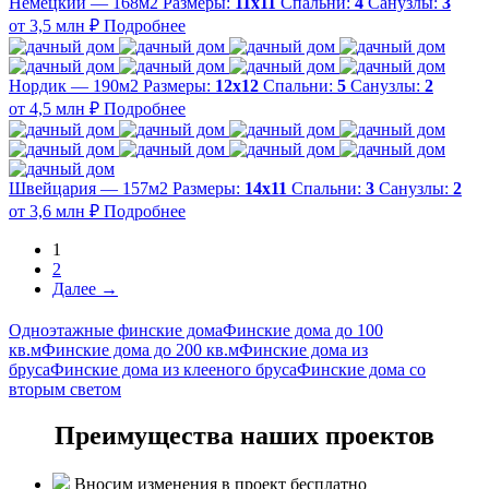
Немецкий — 168м2
Размеры:
11х11
Спальни:
4
Санузлы:
3
от 3,5 млн ₽
Подробнее
Нордик — 190м2
Размеры:
12х12
Спальни:
5
Санузлы:
2
от 4,5 млн ₽
Подробнее
Швейцария — 157м2
Размеры:
14х11
Спальни:
3
Санузлы:
2
от 3,6 млн ₽
Подробнее
1
2
Далее →
Одноэтажные финские дома
Финские дома до 100
кв.м
Финские дома до 200 кв.м
Финские дома из
бруса
Финские дома из клееного бруса
Финские дома со
вторым светом
Преимущества наших проектов
Вносим изменения в проект бесплатно