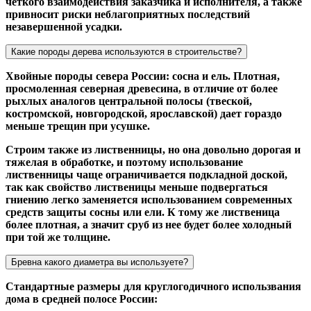
четкого взаимодействия заказчика и исполнителя, а также
привносит риски неблагоприятных последствий
незавершенной усадки.
Какие породы дерева используются в строительстве?
Хвойные породы севера России: сосна и ель. Плотная,
просмоленная северная древесина, в отличие от более
рыхлых аналогов центральной полосы (твеской,
костромской, новгородской, ярославской) дает гораздо
меньше трещин при усушке.
Строим также из лиственницы, но она довольно дорогая и
тяжелая в обработке, и поэтому использование
лиственницы чаще ограничивается подкладной доской,
так как свойство лиственицы меньше подвергаться
гниению легко заменяется использованием современных
средств защиты сосны или ели. К тому же лиственица
более плотная, а значит сруб из нее будет более холодный
при той же толщине.
Бревна какого диаметра вы используете?
Стандартные размеры для круглогодичного использвания
дома в средней полосе России: