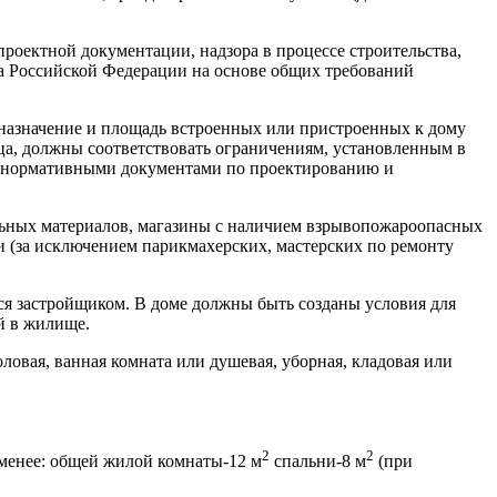
роектной документации, надзора в процессе строительства,
та Российской Федерации на основе общих требований
в, назначение и площадь встроенных или пристроенных к дому
ца, должны соответствовать ограничениям, установленным в
м, нормативными документами по проектированию и
льных материалов, магазины с наличием взрывопожароопасных
 (за исключением парикмахерских, мастерских по ремонту
ся застройщиком. В доме должны быть созданы условия для
й в жилище.
овая, ванная комната или душевая, уборная, кладовая или
2
2
менее: общей жилой комнаты-12 м
спальни-8 м
(при