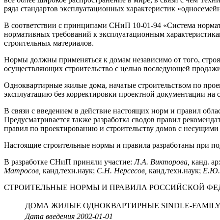
ряда стандартов эксплуатационных характеристик «односемей
В соответствии с принципами СНиП 10-01-94 «Система нормат
нормативных требований к эксплуатационным характеристика
строительных материалов.
Нормы должны применяться к домам независимо от того, строят
осуществляющих строительство с целью последующей продажи и
Одноквартирные жилые дома, начатые строительством по проект
эксплуатацию без корректировки проектной документации на 
В связи с введением в действие настоящих норм и правил об
Предусматривается также разработка сводов правил рекоменда
правил по проектированию и строительству домов с несущими
Настоящие строительные нормы и правила разработаны при по
В разработке СНиП приняли участие:
Л.А. Викторова,
канд. ар
Матросов,
канд.техн.наук;
С.Н. Нерсесов,
канд.техн.наук;
Е.Ю.
СТРОИТЕЛЬНЫЕ НОРМЫ И ПРАВИЛА РОССИЙСКОЙ ФЕ
ДОМА ЖИЛЫЕ ОДНОКВАРТИРНЫЕ SINDLE-FAMILY
Дата введения 2002-01-01