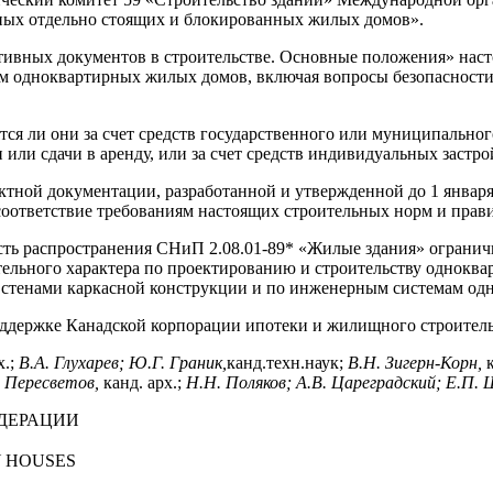
ных отдельно стоящих и блокированных жилых домов».
ивных документов в строительстве. Основные положения» наст
м одноквартирных жилых домов, включая вопросы безопасности
ся ли они за счет средств государственного или муниципальног
ли сдачи в аренду, или за счет средств индивидуальных застр
ной документации, разработанной и утвержденной до 1 января 2
соответствие требованиям настоящих строительных норм и прави
ласть распространения СНиП 2.08.01-89* «Жилые здания» огран
тельного характера по проектированию и строительству однокв
 стенами каркасной конструкции и по инженерным системам од
ддержке Канадской корпорации ипотеки и жилищного строительс
х.;
В.А. Глухарев; Ю.Г. Граник,
канд.техн.наук;
В.Н. Зигерн-Корн,
к
 Пересветов,
канд. арх.;
Н.Н. Поляков; А.В. Цареградский; Е.П. 
ДЕРАЦИИ
 HOUSES