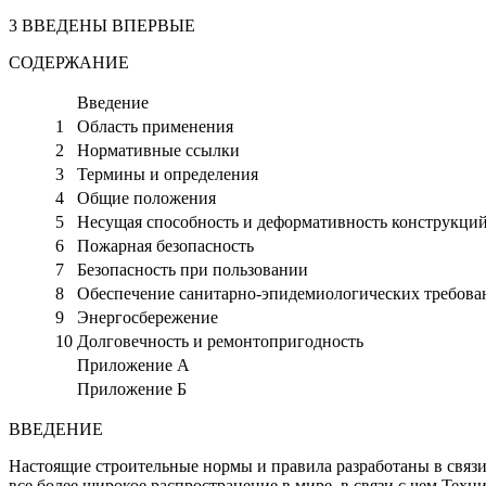
3 ВВЕДЕНЫ ВПЕРВЫЕ
СОДЕРЖАНИЕ
Введение
1
Область применения
2
Нормативные ссылки
3
Термины и определения
4
Общие положения
5
Несущая способность и деформативность конструкци
6
Пожарная безопасность
7
Безопасность при пользовании
8
Обеспечение санитарно-эпидемиологических требова
9
Энергосбережение
10
Долговечность и ремонтопригодность
Приложение А
Приложение Б
ВВЕДЕНИЕ
Настоящие строительные нормы и правила разработаны в связи
все более широкое распространение в мире, в связи с чем Те