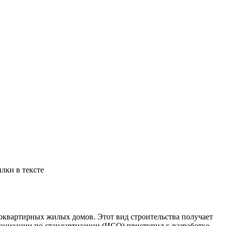
лки в тексте
оквартирных жилых домов. Этот вид строительства получает
ганизации по стандартизации (ИСО) приступил к разработке