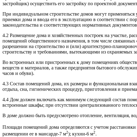
застройщик) осуществить его застройку по проектной докумен
При индивидуальном строительстве домов могут применяться у
приемки дома и ввода его в эксплуатацию в соответствии с п
законодательства и соответствующих нормативных документов 
4.2 Размещение дома и хозяйственных построек на участке, рас
помещений общественного назначения, в том числе связанных
разрешении на строительство и (или) архитектурно-планиров
строительству и требованиями, вытекающими из охраняемых за
Во встроенных или пристроенных к дому помещениях обществе
веществ и материалов, а также предприятия бытового обслужи
часов и обуви).
4.3 Состав помещений дома, их размеры и функциональная вза
отдыха, сна, гигиенических процедур, приготовления и приема
4.4 Дом должен включать как минимум следующий состав помеще
встроенные шкафы; при отсутствии централизованного теплос
В доме должно быть предусмотрено отопление, вентиляция, во
Площади помещений дома определяются с учетом расстановки 
2
2
размещении ее в мансарде-7 м
); кухни-6 м
.