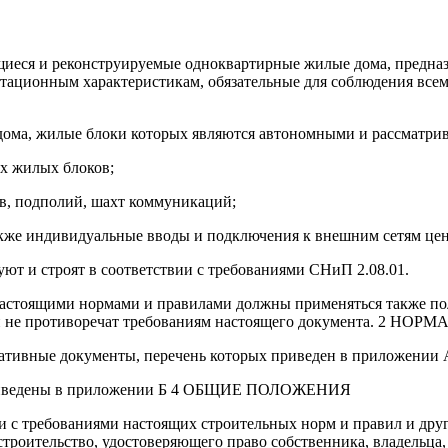
щиеся и реконструируемые одноквартирные жилые дома, предназ
уатационным характеристикам, обязательные для соблюдения в
ома, жилые блоки которых являются автономными и рассматрива
х жилых блоков;
в, подполий, шахт коммуникаций;
акже индивидуальные вводы и подключения к внешним сетям це
ют и строят в соответствии с требованиями СНиП 2.08.01.
 настоящими нормами и правилами должны применяться также по
они не противоречат требованиям настоящего документа. 2 
ормативные документы, перечень которых приведен в прилож
 приведены в приложении Б 4 ОБЩИЕ ПОЛОЖЕНИЯ
вии с требованиями настоящих строительных норм и правил и д
троительство, удостоверяющего право собственника, владельца, 