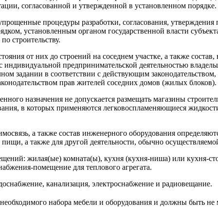
тации, согласованной и утвержденной в установленном порядке.
прощенные процедуры разработки, согласования, утверждения п
орядком, установленным органом государственной власти субъек
по строительству.
стояния от них до строений на соседнем участке, а также соста
 с индивидуальной предпринимательской деятельностью владель
очном задании в соответствии с действующим законодательство
конодательством прав жителей соседних домов (жилых блоков).
нного назначения не допускается размещать магазины строите
вания, в которых применяются легковоспламеняющиеся жидкости
имосвязь, а также состав инженерного оборудования определяют
 пищи, а также для другой деятельности, обычно осуществляемо
ний: жилая(ые) комната(ы), кухня (кухня-ниша) или кухня-стол
набжения-помещение для теплового агрегата.
доснабжение, канализация, электроснабжение и радиовещание.
необходимого набора мебели и оборудования и должны быть не 