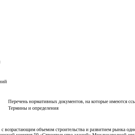
й
ний
Перечень нормативных документов, на которые имеются ссы
Термины и определения
 с возрастающим объемом строительства и развитием рынка одн
хнический комитет 59 «Строительство зданий» Международной ор