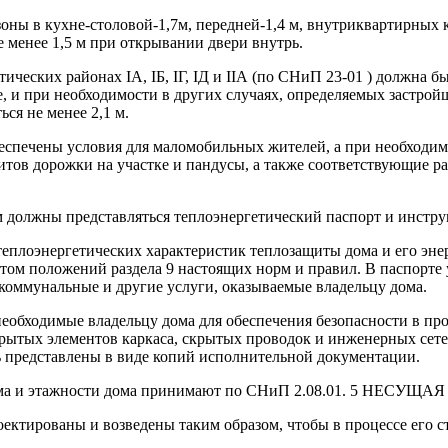
ы в кухне-столовой-1,7м, передней-1,4 м, внутриквартирных ко
е менее 1,5 м при открывании двери внутрь.
ических районах IА, IБ, IГ, IД и IIА (по СНиП 23-01 ) должна б
 и при необходимости в других случаях, определяемых застройщ
ся не менее 2,1 м.
еспечены условия для маломобильных жителей, а при необходим
ов дорожки на участке и пандусы, а также соответствующие раз
м должны представляться теплоэнергетический паспорт и инстру
еплоэнергетических характеристик теплозащиты дома и его энер
ом положений раздела 9 настоящих норм и правил. В паспорте 
 коммунальные и другие услуги, оказываемые владельцу дома.
еобходимые владельцу дома для обеспечения безопасности в про
ытых элементов каркаса, скрытых проводок и инженерных сетей
ть представлены в виде копий исполнительной документации.
я объема и этажности дома принимают по СНиП 2.08.01.
ектированы и возведены таким образом, чтобы в процессе его с