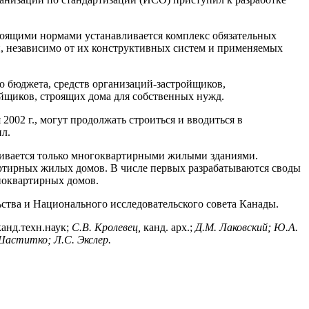
оящими нормами устанавливается комплекс обязательных
, независимо от их конструктивных систем и применяемых
о бюджета, средств организаций-застройщиков,
ойщиков, строящих дома для собственных нужд.
002 г., могут продолжать строиться и вводиться в
л.
ичивается только многоквартирными жилыми зданиями.
артирных жилых домов. В числе первых разрабатываются своды
ноквартирных домов.
тва и Национального исследовательского совета Канады.
анд.техн.наук;
С.В. Кролевец,
канд. арх.;
Д.М. Лаковский; Ю.А.
Шаститко; Л.С. Экслер.