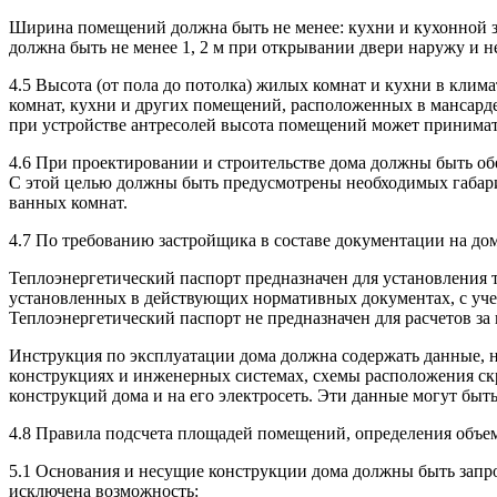
Ширина помещений должна быть не менее: кухни и кухонной зон
должна быть не менее 1, 2 м при открывании двери наружу и н
4.5 Высота (от пола до потолка) жилых комнат и кухни в климат
комнат, кухни и других помещений, расположенных в мансарде,
при устройстве антресолей высота помещений может принимать
4.6 При проектировании и строительстве дома должны быть об
С этой целью должны быть предусмотрены необходимых габарит
ванных комнат.
4.7 По требованию застройщика в составе документации на до
Теплоэнергетический паспорт предназначен для установления т
установленных в действующих нормативных документах, с учет
Теплоэнергетический паспорт не предназначен для расчетов за
Инструкция по эксплуатации дома должна содержать данные, н
конструкциях и инженерных системах, схемы расположения скр
конструкций дома и на его электросеть. Эти данные могут бы
4.8 Правила подсчета площадей помещений, определени
5.1 Основания и несущие конструкции дома должны быть запро
исключена возможность: