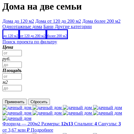
Дома на две семьи
Дома до 120 м2
Дома от 120 до 200 м2
Дома более 200 м2
Одноэтажные дома
Бани
Другие категории
до 120 м2
от 120 до 200 м2
более 200 м2
Поиск проекта по фильтру
Цена
руб.
Площадь
м2
Применить
Сбросить
Флорида — 200м2
Размеры:
12х13
Спальни:
4
Санузлы:
3
от 3,67 млн ₽
Подробнее