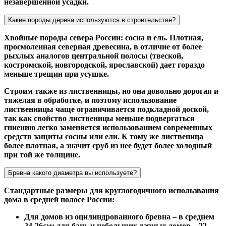
незавершенной усадки.
Какие породы дерева используются в строительстве?
Хвойные породы севера России: сосна и ель. Плотная,
просмоленная северная древесина, в отличие от более
рыхлых аналогов центральной полосы (твеской,
костромской, новгородской, ярославской) дает гораздо
меньше трещин при усушке.
Строим также из лиственницы, но она довольно дорогая и
тяжелая в обработке, и поэтому использование
лиственницы чаще ограничивается подкладной доской,
так как свойство лиственицы меньше подвергаться
гниению легко заменяется использованием современных
средств защиты сосны или ели. К тому же лиственица
более плотная, а значит сруб из нее будет более холодный
при той же толщине.
Бревна какого диаметра вы используете?
Стандартные размеры для круглогодичного использвания
дома в средней полосе России:
Для домов из оцилиндрованного бревна – в среднем
24-26см; для бань и небольших дачных домов – 22-