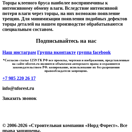
Торцы клееного бруса наиболее восприимчивы к
интенсивному обмену влаги. Вследствие интенсивной
потери влаги через торцы, на них возможно появление
трещин. Для минимизации появления подобных дефектов
торцы деталей на нашем производстве обрабатываются
специальным составом.
Подписывайтесь на нас
Наш инстаграм
Группа вконтакте
группа facebook
*Cогласно статье 1259 ГК РФ все проекты, чертежи и изображения, представленные
на сайте nforest.ru являются объектами авторского права и охраняются
законодательством РФ. копирование, использование их без разрешения
правообладателя запрещено.
+7 985 220 26 17
info@nforest.ru
Заказать звонок
Политика конфиденциальности
Согласие на обработку персональных данных
© 2006-2026 «Строительная компания «Норд Форест». Все
права защищены.