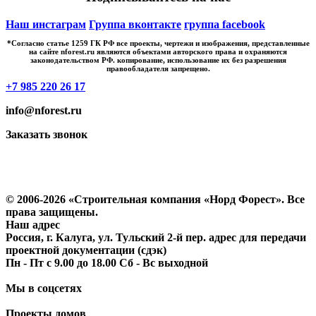
Наш инстаграм
Группа вконтакте
группа facebook
*Cогласно статье 1259 ГК РФ все проекты, чертежи и изображения, представленные
на сайте nforest.ru являются объектами авторского права и охраняются
законодательством РФ. копирование, использование их без разрешения
правообладателя запрещено.
+7 985 220 26 17
info@nforest.ru
Заказать звонок
Политика конфиденциальности
Согласие на обработку персональных данных
© 2006-2026 «Строительная компания «Норд Форест». Все
права защищены.
Наш адрес
Россия, г. Калуга, ул. Тульский 2-й пер. адрес для передачи
проектной документации (сдэк)
Пн - Пт с 9.00 до 18.00 Сб - Вс выходной
Мы в соцсетях
Проекты домов