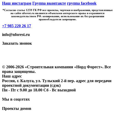
Наш инстаграм
Группа вконтакте
группа facebook
*Cогласно статье 1259 ГК РФ все проекты, чертежи и изображения, представленные
на сайте nforest.ru являются объектами авторского права и охраняются
законодательством РФ. копирование, использование их без разрешения
правообладателя запрещено.
+7 985 220 26 17
info@nforest.ru
Заказать звонок
Политика конфиденциальности
Согласие на обработку персональных данных
© 2006-2026 «Строительная компания «Норд Форест». Все
права защищены.
Наш адрес
Россия, г. Калуга, ул. Тульский 2-й пер. адрес для передачи
проектной документации (сдэк)
Пн - Пт с 9.00 до 18.00 Сб - Вс выходной
Мы в соцсетях
Проекты домов