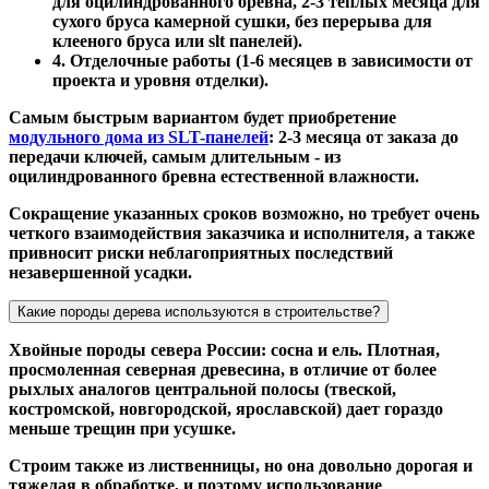
для оцилиндрованного бревна, 2-3 теплых месяца для
сухого бруса камерной сушки, без перерыва для
клееного бруса или slt панелей).
4. Отделочные работы (1-6 месяцев в зависимости от
проекта и уровня отделки).
Самым быстрым вариантом будет приобретение
модульного дома из SLT-панелей
: 2-3 месяца от заказа до
передачи ключей, самым длительным - из
оцилиндрованного бревна естественной влажности.
Сокращение указанных сроков возможно, но требует очень
четкого взаимодействия заказчика и исполнителя, а также
привносит риски неблагоприятных последствий
незавершенной усадки.
Какие породы дерева используются в строительстве?
Хвойные породы севера России: сосна и ель. Плотная,
просмоленная северная древесина, в отличие от более
рыхлых аналогов центральной полосы (твеской,
костромской, новгородской, ярославской) дает гораздо
меньше трещин при усушке.
Строим также из лиственницы, но она довольно дорогая и
тяжелая в обработке, и поэтому использование