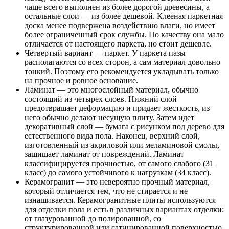
чаще всего выполнен из более дорогой древесины, а
остальные слои — из более дешевой. Клееная паркетная
доска менее подвержена воздействию влаги, но имеет
более ограниченный срок службы. По качеству она мало
отличается от настоящего паркета, но стоит дешевле.
Четвертый вариант — паркет. У паркета пазы
располагаются со всех сторон, а сам материал довольно
тонкий. Поэтому его рекомендуется укладывать только
на прочное и ровное основание.
Ламинат — это многослойный материал, обычно
состоящий из четырех слоев. Нижний слой
предотвращает деформацию и придает жесткость, из
него обычно делают несущую плиту. Затем идет
декоративный слой — бумага с рисунком под дерево для
естественного вида пола. Наконец, верхний слой,
изготовленный из акриловой или меламиновой смолы,
защищает ламинат от повреждений. Ламинат
классифицируется прочностью, от самого слабого (31
класс) до самого устойчивого к нагрузкам (34 класс).
Керамогранит — это невероятно прочный материал,
который отличается тем, что не стирается и не
изнашивается. Керамогранитные плиты используются
для отделки пола и есть в различных вариантах отделки:
от глазурованной до полированной, со
структурированной или сатинированной поверхностью.