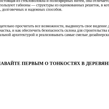
Состоящая из стекловолокна и полиэфирных нитей, она отличае
спользуют габионы — структуры из оцинкованных решеток, в кот
х, долговечных и надежных способов.
ательно просчитать все возможности, выдвинуть свое видение д
астка, и как обеспечить безопасность склона для строительств
альной архитектурой и реализовывать самые смелые дизайнерские
НАВАЙТЕ ПЕРВЫМ О ТОНКОСТЯХ В ДЕРЕВЯ