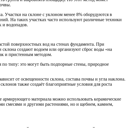
почвы.
а. Участки на склоне с уклоном менее 8% оборудуются в
аний. На таких участках часто используют различные техники
к и водопадов.
астой поверхностных вод на стенах фундамента. При
и склона создают водоем или организуют сброс воды «на
так и пристенным методом.
 по типу: это могут быть подпорные стены, природное
ависит от освещенности склона, состава почвы и угла наклона.
склонов также создаёт благоприятные условия для роста
ве армирующего материала можно использовать керамические
ми смесями и другими растениями, но и щебнем, камнем,