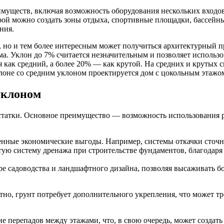
имуществ, включая возможность оборудования нескольких вход
рой можно создать зоны отдыха, спортивные площадки, бассейн
ния.
о, но и тем более интересным может получиться архитектурный 
ма. Уклон до 7% считается незначительным и позволяет использ
 как средний, а более 20% — как крутой. На средних и крутых 
клоне со средним уклоном проектируется дом с цокольным этажо
уклоном
остатки. Основное преимущество — возможность использования 
нные экономические выгоды. Например, системы откачки сточн
тую систему дренажа при строительстве фундаментов, благодаря т
ере садоводства и ландшафтного дизайна, позволяя высаживать б
тно, грунт потребует дополнительного укрепления, что может тр
ие перепадов между этажами, что, в свою очередь, может созда