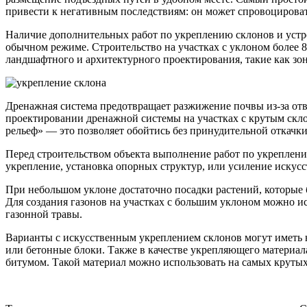
привести к негативным последствиям: он может спровоцироват
Наличие дополнительных работ по укреплению склонов и устро
обычном режиме. Строительство на участках с уклоном более 
ландшафтного и архитектурного проектирования, такие как зон
Дренажная система предотвращает разжижение почвы из-за отв
проектировании дренажной системы на участках с крутым скло
рельеф» — это позволяет обойтись без принудительной откачк
Перед строительством объекта выполнение работ по укреплени
укрепление, установка опорных структур, или усиление искус
При небольшом уклоне достаточно посадки растений, которые б
Для создания газонов на участках с большим уклоном можно ис
газонной травы.
Варианты с искусственным укреплением склонов могут иметь 
или бетонные блоки. Также в качестве укрепляющего материал
битумом. Такой материал можно использовать на самых крутых 