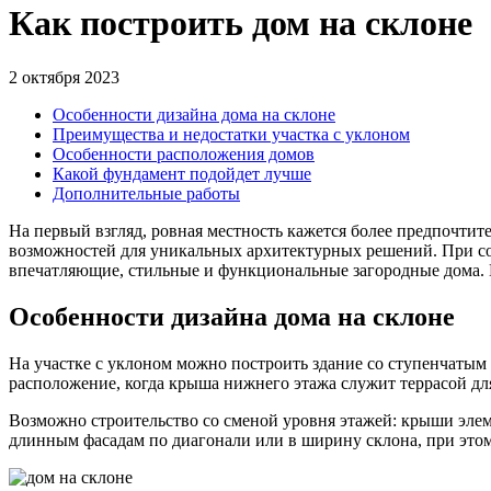
Как построить дом на склоне
2 октября 2023
Особенности дизайна дома на склоне
Преимущества и недостатки участка с уклоном
Особенности расположения домов
Какой фундамент подойдет лучше
Дополнительные работы
На первый взгляд, ровная местность кажется более предпочтит
возможностей для уникальных архитектурных решений. При со
впечатляющие, стильные и функциональные загородные дома. В
Особенности дизайна дома на склоне
На участке с уклоном можно построить здание со ступенчатым 
расположение, когда крыша нижнего этажа служит террасой для
Возможно строительство со сменой уровня этажей: крыши элеме
длинным фасадам по диагонали или в ширину склона, при это