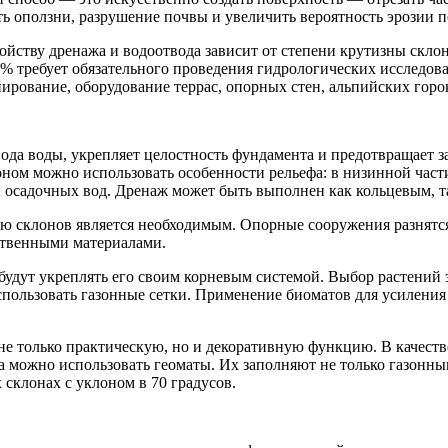
ь оползни, разрушение почвы и увеличить вероятность эрозии 
йству дренажа и водоотвода зависит от степени крутизны склон
8% требует обязательного проведения гидрологических исследов
ирование, оборудование террас, опорных стен, альпийских горо
ода воды, укрепляет целостность фундамента и предотвращает з
ном можно использовать особенности рельефа: в низинной част
и осадочных вод. Дренаж может быть выполнен как кольцевым, 
ю склонов является необходимым. Опорные сооружения разнятся
ственными материалами.
удут укреплять его своим корневым системой. Выбор растений з
пользовать газонные сетки. Применение биоматов для усиления 
не только практическую, но и декоративную функцию. В качест
а можно использовать геоматы. Их заполняют не только газонны
склонах с уклоном в 70 градусов.