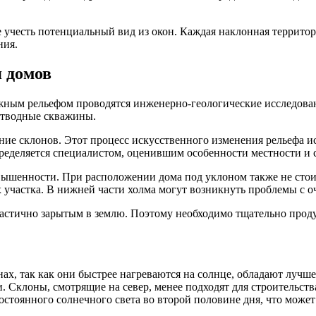
 учесть потенциальный вид из окон. Каждая наклонная территор
ния.
 домов
ожным рельефом проводятся инженерно-геологические исследова
отводные скважины.
е склонов. Этот процесс искусственного изменения рельефа ис
ределяется специалистом, оценившим особенности местности и 
звышенности. При расположении дома под уклоном также не стои
 участка. В нижней части холма могут возникнуть проблемы с о
т частично зарытым в землю. Поэтому необходимо тщательно про
ах, так как они быстрее нагреваются на солнце, обладают луч
 Склоны, смотрящие на север, менее подходят для строительств
остоянного солнечного света во второй половине дня, что може