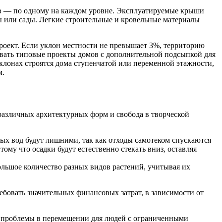
ов — по одному на каждом уровне. Эксплуатируемые крыши
ы или сады. Легкие строительные и кровельные материалы
проект. Если уклон местности не превышает 3%, территорию
овать типовые проекты домов с дополнительной подсыпкой для
склонах строятся дома ступенчатой или переменной этажности,
м.
различных архитектурных форм и свобода в творческой
ых вод будут лишними, так как отходы самотеком спускаются
ому что осадки будут естественно стекать вниз, оставляя
ольшое количество разных видов растений, учитывая их
ебовать значительных финансовых затрат, в зависимости от
ть проблемы в перемещении для людей с ограниченными