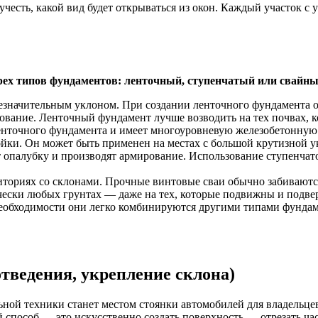
 учесть, какой вид будет открываться из окон. Каждый участок с
рех типов фундаментов: ленточный, ступенчатый или свайны
незначительным уклоном. При создании ленточного фундамента о
рование. Ленточный фундамент лучше возводить на тех почвах, 
енточного фундамента и имеет многоуровневую железобетонную п
йки. Он может быть применен на местах с большой крутизной у
т опалубку и производят армирование. Использование ступенчат
иториях со склонами. Прочные винтовые сваи обычно забиваютс
чески любых грунтах — даже на тех, которые подвижны и подв
необходимости они легко комбинируются другими типами фундаме
тведения, укрепление склона)
ьной техники станет местом стоянки автомобилей для владельце
способ — это искусственно создать поверхность — отрезать час