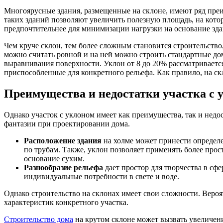
Многоярусные здания, размещенные на склоне, имеют ряд пре
таких зданий позволяют увеличить полезную площадь, на кото
предпочтительнее для минимизации нагрузки на основание зда
Чем круче склон, тем более сложным становится строительств
можно считать ровной и на ней можно строить стандартные до
выравнивания поверхности. Уклон от 8 до 20% рассматривается
приспособленные для конкретного рельефа. Как правило, на с
Преимущества и недостатки участка с 
Однако участок с уклоном имеет как преимущества, так и нед
фантазии при проектировании дома.
Расположение здания
на холме может принести определе
по трубам. Также, уклон позволяет применять более прос
основание сухим.
Разнообразие рельефа
дает простор для творчества в сф
индивидуальные потребности в свете и воде.
Однако строительство на склонах имеет свои сложности. Вероя
характеристик конкретного участка.
Строительство дома
на крутом склоне может вызвать увеличен