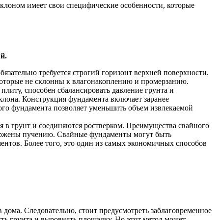
 уклоном имеет свои специфические особенности, которые
й.
бязательно требуется строгий горизонт верхней поверхности.
которые не склонны к влагонакоплению и промерзанию.
литу, способен сбалансировать давление грунта и
клона. Конструкция фундамента включает заранее
ого фундамента позволяет уменьшить объем извлекаемой
я в грунт и соединяются ростверком. Преимущества свайного
ержены пучению. Свайные фундаменты могут быть
нтов. Более того, это один из самых экономичных способов
в дома. Следовательно, стоит предусмотреть заблаговременное
ть грунта и выровнять площадку. Но этот метод может