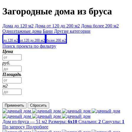
Загородные дома из бруса
Дома до 120 м2
Дома от 120 до 200 м2
Дома более 200 м2
Одноэтажные дома
Бани
Другие категории
до 120 м2
от 120 до 200 м2
более 200 м2
Поиск проекта по фильтру
Цена
руб.
Площадь
м2
Применить
Сбросить
Дом из бруса — 51 м2
Размеры:
6х10
Спальни:
2
Санузлы:
1
По запросу
Подробнее