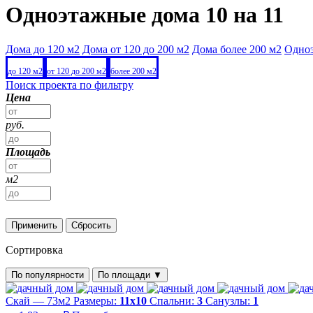
Одноэтажные дома 10 на 11
Дома до 120 м2
Дома от 120 до 200 м2
Дома более 200 м2
Одно
до 120 м2
от 120 до 200 м2
более 200 м2
Поиск проекта по фильтру
Цена
руб.
Площадь
м2
Применить
Сбросить
Сортировка
По популярности
По площади
▼
Скай — 73м2
Размеры:
11х10
Спальни:
3
Санузлы:
1