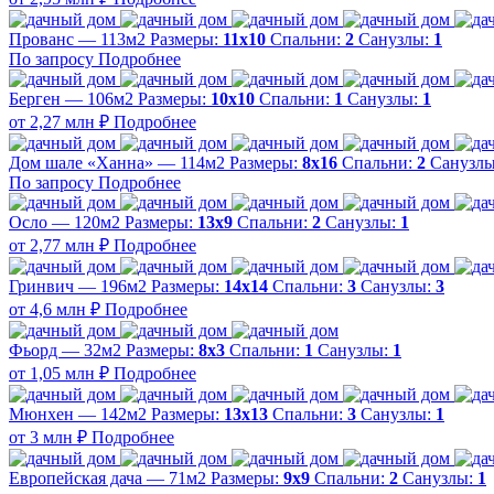
Прованс — 113м2
Размеры:
11х10
Спальни:
2
Санузлы:
1
По запросу
Подробнее
Берген — 106м2
Размеры:
10х10
Спальни:
1
Санузлы:
1
от 2,27 млн ₽
Подробнее
Дом шале «Ханна» — 114м2
Размеры:
8х16
Спальни:
2
Санузл
По запросу
Подробнее
Осло — 120м2
Размеры:
13х9
Спальни:
2
Санузлы:
1
от 2,77 млн ₽
Подробнее
Гринвич — 196м2
Размеры:
14х14
Спальни:
3
Санузлы:
3
от 4,6 млн ₽
Подробнее
Фьорд — 32м2
Размеры:
8х3
Спальни:
1
Санузлы:
1
от 1,05 млн ₽
Подробнее
Мюнхен — 142м2
Размеры:
13х13
Спальни:
3
Санузлы:
1
от 3 млн ₽
Подробнее
Европейская дача — 71м2
Размеры:
9х9
Спальни:
2
Санузлы:
1