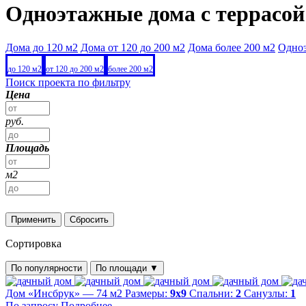
Одноэтажные дома с террасой
Дома до 120 м2
Дома от 120 до 200 м2
Дома более 200 м2
Одно
до 120 м2
от 120 до 200 м2
более 200 м2
Поиск проекта по фильтру
Цена
руб.
Площадь
м2
Применить
Сбросить
Сортировка
По популярности
По площади
▼
Дом «Инсбрук» — 74 м2
Размеры:
9х9
Спальни:
2
Санузлы:
1
По запросу
Подробнее