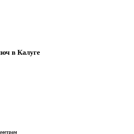
люч в Калуге
аметрам