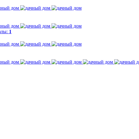
злы:
1