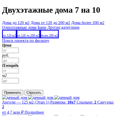
Двухэтажные дома 7 на 10
Дома до 120 м2
Дома от 120 до 200 м2
Дома более 200 м2
Одноэтажные дома
Бани
Другие категории
до 120 м2
от 120 до 200 м2
более 200 м2
Поиск проекта по фильтру
Цена
руб.
Площадь
м2
Применить
Сбросить
Ангели — 125 м2 (Этап 1)
Размеры:
10х7
Спальни:
2
Санузлы:
2
от 4,7 млн ₽
Подробнее