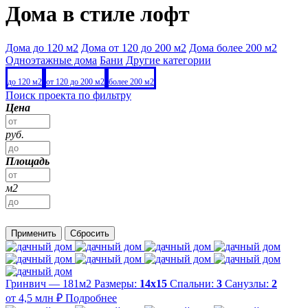
Дома в стиле лофт
Дома до 120 м2
Дома от 120 до 200 м2
Дома более 200 м2
Одноэтажные дома
Бани
Другие категории
до 120 м2
от 120 до 200 м2
более 200 м2
Поиск проекта по фильтру
Цена
руб.
Площадь
м2
Применить
Сбросить
Гринвич — 181м2
Размеры:
14х15
Спальни:
3
Санузлы:
2
от 4,5 млн ₽
Подробнее