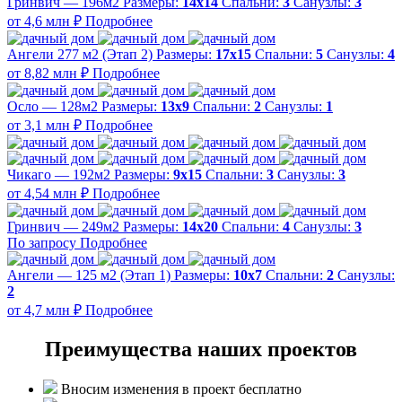
Гринвич — 196м2
Размеры:
14х14
Спальни:
3
Санузлы:
3
от 4,6 млн ₽
Подробнее
Ангели 277 м2 (Этап 2)
Размеры:
17х15
Спальни:
5
Санузлы:
4
от 8,82 млн ₽
Подробнее
Осло — 128м2
Размеры:
13х9
Спальни:
2
Санузлы:
1
от 3,1 млн ₽
Подробнее
Чикаго — 192м2
Размеры:
9х15
Спальни:
3
Санузлы:
3
от 4,54 млн ₽
Подробнее
Гринвич — 249м2
Размеры:
14х20
Спальни:
4
Санузлы:
3
По запросу
Подробнее
Ангели — 125 м2 (Этап 1)
Размеры:
10х7
Спальни:
2
Санузлы:
2
от 4,7 млн ₽
Подробнее
Преимущества наших проектов
Вносим изменения в проект бесплатно