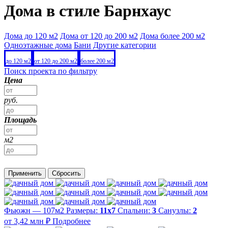
Дома в стиле Барнхаус
Дома до 120 м2
Дома от 120 до 200 м2
Дома более 200 м2
Одноэтажные дома
Бани
Другие категории
до 120 м2
от 120 до 200 м2
более 200 м2
Поиск проекта по фильтру
Цена
руб.
Площадь
м2
Применить
Сбросить
Фьюжн — 107м2
Размеры:
11х7
Спальни:
3
Санузлы:
2
от 3,42 млн ₽
Подробнее