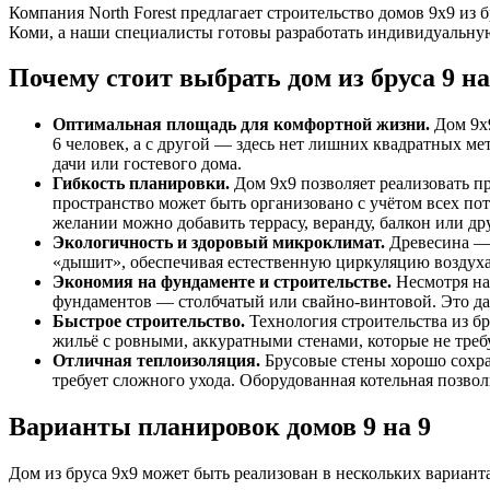
Компания North Forest предлагает строительство домов 9х9 из
Коми, а наши специалисты готовы разработать индивидуальну
Почему стоит выбрать дом из бруса 9 на
Оптимальная площадь для комфортной жизни.
Дом 9х9
6 человек, а с другой — здесь нет лишних квадратных ме
дачи или гостевого дома.
Гибкость планировки.
Дом 9х9 позволяет реализовать п
пространство может быть организовано с учётом всех потр
желании можно добавить террасу, веранду, балкон или др
Экологичность и здоровый микроклимат.
Древесина — 
«дышит», обеспечивая естественную циркуляцию воздух
Экономия на фундаменте и строительстве.
Несмотря на
фундаментов — столбчатый или свайно-винтовой. Это да
Быстрое строительство.
Технология строительства из бр
жильё с ровными, аккуратными стенами, которые не тре
Отличная теплоизоляция.
Брусовые стены хорошо сохран
требует сложного ухода. Оборудованная котельная позв
Варианты планировок домов 9 на 9
Дом из бруса 9х9 может быть реализован в нескольких вариант