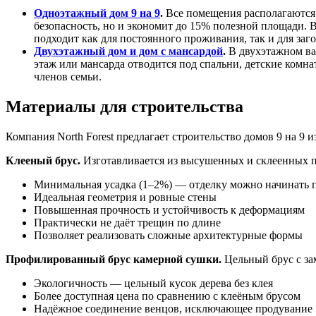
Одноэтажный дом 9 на 9
.
Все помещения располагаются 
безопасность, но и экономит до 15% полезной площади. 
подходит как для постоянного проживания, так и для заг
Двухэтажный дом и дом с мансардой
.
В двухэтажном вар
этаж или мансарда отводится под спальни, детские комна
членов семьи.
Материалы для строительства
Компания North Forest предлагает строительство домов 9 на 9 
Клееный брус.
Изготавливается из высушенных и склеенных п
Минимальная усадка (1–2%) — отделку можно начинать п
Идеальная геометрия и ровные стены
Повышенная прочность и устойчивость к деформациям
Практически не даёт трещин по длине
Позволяет реализовать сложные архитектурные формы
Профилированный брус камерной сушки.
Цельный брус с за
Экологичность — цельный кусок дерева без клея
Более доступная цена по сравнению с клеёным брусом
Надёжное соединение венцов, исключающее продувание