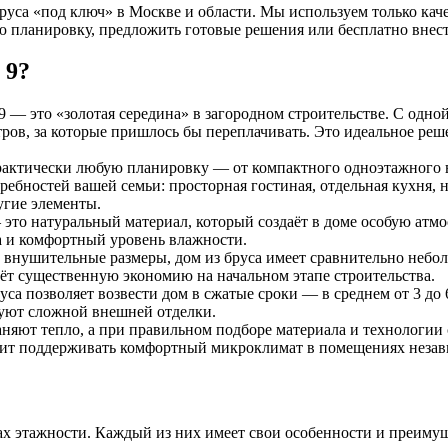
 бруса «под ключ» в Москве и области. Мы используем только ка
ю планировку, предложить готовые решения или бесплатно внес
 9?
 — это «золотая середина» в загородном строительстве. С одной
тров, за которые пришлось бы переплачивать. Это идеальное реш
рактически любую планировку — от компактного одноэтажного в
ебностей вашей семьи: просторная гостиная, отдельная кухня, н
угие элементы.
это натуральный материал, который создаёт в доме особую атмос
а и комфортный уровень влажности.
 внушительные размеры, дом из бруса имеет сравнительно небол
ёт существенную экономию на начальном этапе строительства.
уса позволяет возвести дом в сжатые сроки — в среднем от 3 до
буют сложной внешней отделки.
яют тепло, а при правильном подборе материала и технологии 
олит поддерживать комфортный микроклимат в помещениях незав
ах этажности. Каждый из них имеет свои особенности и преимущ