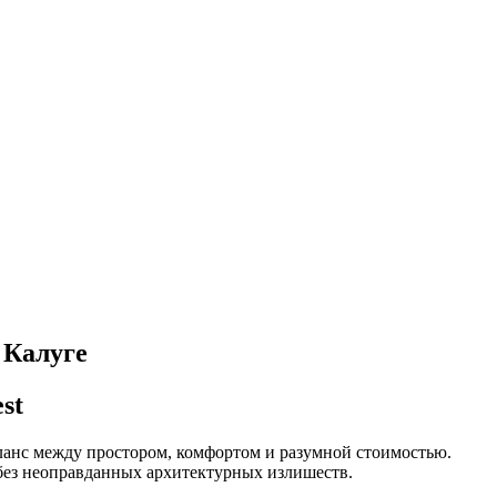
 Калуге
st
аланс между простором, комфортом и разумной стоимостью.
 без неоправданных архитектурных излишеств.