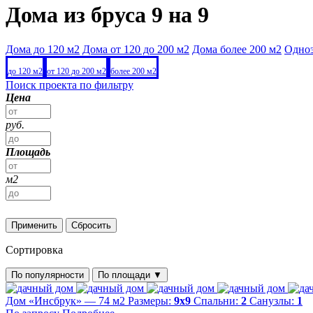
Дома из бруса 9 на 9
Дома до 120 м2
Дома от 120 до 200 м2
Дома более 200 м2
Одно
до 120 м2
от 120 до 200 м2
более 200 м2
Поиск проекта по фильтру
Цена
руб.
Площадь
м2
Применить
Сбросить
Сортировка
По популярности
По площади
▼
Дом «Инсбрук» — 74 м2
Размеры:
9х9
Спальни:
2
Санузлы:
1