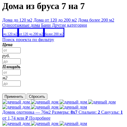
Дома из бруса 7 на 7
Дома до 120 м2
Дома от 120 до 200 м2
Дома более 200 м2
Одноэтажные дома
Бани
Другие категории
до 120 м2
от 120 до 200 м2
более 200 м2
Поиск проекта по фильтру
Цена
руб.
Площадь
м2
Применить
Сбросить
Домик охотника — 76м2
Размеры:
8х7
Спальни:
2
Санузлы:
1
от 1,74 млн ₽
Подробнее