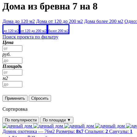
Дома из бревна 7 на 8
Дома до 120 м2
Дома от 120 до 200 м2
Дома более 200 м2
Одно
до 120 м2
от 120 до 200 м2
более 200 м2
Поиск проекта по фильтру
Цена
руб.
Площадь
м2
Применить
Сбросить
Сортировка
По популярности
По площади
▼
Домик охотника — 76м2
Размеры:
8х7
Спальни:
2
Санузлы:
1