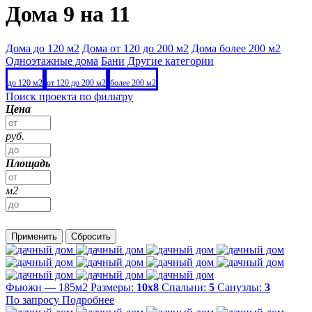
Дома 9 на 11
Дома до 120 м2
Дома от 120 до 200 м2
Дома более 200 м2
Одноэтажные дома
Бани
Другие категории
до 120 м2
от 120 до 200 м2
более 200 м2
Поиск проекта по фильтру
Цена
руб.
Площадь
м2
Применить
Сбросить
Фьюжн — 185м2
Размеры:
10х8
Спальни:
5
Санузлы:
3
По запросу
Подробнее