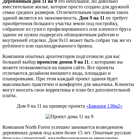
Деревянный дом 11 на 9
это небольшое, но довольно
вместительное жилье, которое просто создано для дружной
семьи средних размеров. Отличительным признаком таких
зданий является их экономичность.
Дом 9 на 11
не требует
приобретения большого участка земли под постройку,
собранное из сухого профилированного или клееного бруса
здание не нужно подвергать облицовочным работам и
внутренней отделки. Дом 9х11 может быть собран так же из
рубленого или оцилиндрованного бревна.
Компания опытных архитекторов подготовили для вас
большой выбор
проектов домов 9 на 11
, с которыми вы
можете познакомиться на нашем сайте. Все проекты
отличаются дизайном внешнего вида, площадью и
планировками. При этом каждый проект здания будет
максимально практичен и комфортен для заказчика. Клиенты
могут вносить свои коррективы в план без дополнительной
платы.
Дом 9 на 11 на примере проекта
«Бавария 138м2»
Компания North Forest успешно занимается возведением
деревянных домов под ключ более 15 лет. Опытные русские
бригады строителей, квалифицированные менеджеры,