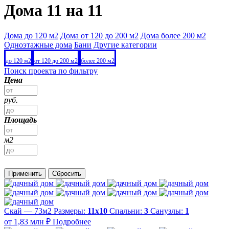
Дома 11 на 11
Дома до 120 м2
Дома от 120 до 200 м2
Дома более 200 м2
Одноэтажные дома
Бани
Другие категории
до 120 м2
от 120 до 200 м2
более 200 м2
Поиск проекта по фильтру
Цена
руб.
Площадь
м2
Применить
Сбросить
Скай — 73м2
Размеры:
11х10
Спальни:
3
Санузлы:
1
от 1,83 млн ₽
Подробнее