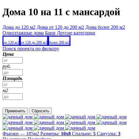
Дома 10 на 11 с мансардой
Дома до 120 м2
Дома от 120 до 200 м2
Дома более 200 м2
Одноэтажные дома
Бани
Другие категории
до 120 м2
от 120 до 200 м2
более 200 м2
Поиск проекта по фильтру
Цена
руб.
Площадь
м2
Применить
Сбросить
Фьюжн — 185м2
Размеры:
10х8
Спальни:
5
Санузлы:
3