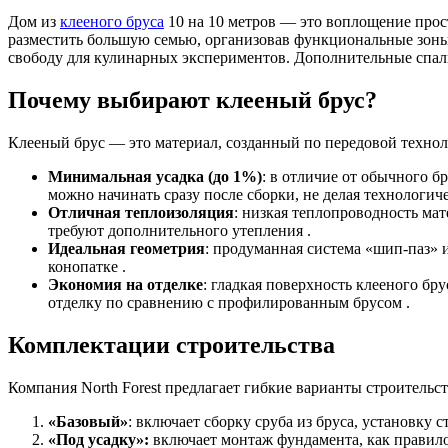
Дом из
клееного бруса
10 на 10 метров — это воплощение прост
разместить большую семью, организовав функциональные зоны д
свободу для кулинарных экспериментов. Дополнительные спал
Почему выбирают клееный брус?
Клееный брус — это материал, созданный по передовой технол
Минимальная усадка (до 1%)
: в отличие от обычного бр
можно начинать сразу после сборки, не делая технологич
Отличная теплоизоляция
: низкая теплопроводность мат
требуют дополнительного утепления .
Идеальная геометрия
: продуманная система «шип-паз» 
конопатке .
Экономия на отделке
: гладкая поверхность клееного б
отделку по сравнению с профилированным брусом .
Комплектации строительства
Компания North Forest предлагает гибкие варианты строительс
«Базовый»
: включает сборку сруба из бруса, установку
«Под усадку»:
включает монтаж фундамента, как правило