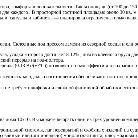
ора, комфорта и основательности. Такая площадь (от 100 до 150 
ля каждого . В просторной гостиной площадью около 30 кв. м м
ьни, санузлы и кабинеты — планировка ограничена только ваше
огии. Склеенные под прессом ламели из северной сосны и ели 
уса, усадка которого достигает 8-12% , дом из клееного бруса да
еский перерыв на год-полтора.
ериала (0.13 Вт/(м·°C)) позволяет стенам эффективно сохранять 
и точность заводского изготовления обеспечивают плотное приле
руса не требует шлифовки и сложной финишной обработки, что 
тва дома 10х10. Вы можете выбрать один из трех уровней компле
 стропильной системы, лаг перекрытий и скобяных изделий на с
 свайный или (опционально) монолитная плита, плюс «базовый к