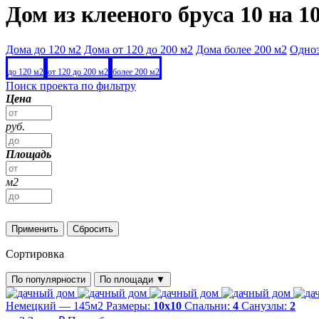
Дом из клееного бруса 10 на 1
Дома до 120 м2
Дома от 120 до 200 м2
Дома более 200 м2
Одно
до 120 м2
от 120 до 200 м2
более 200 м2
Поиск проекта по фильтру
Цена
руб.
Площадь
м2
Применить
Сбросить
Сортировка
По популярности
По площади
▼
Немецкий — 145м2
Размеры:
10х10
Спальни:
4
Санузлы:
2